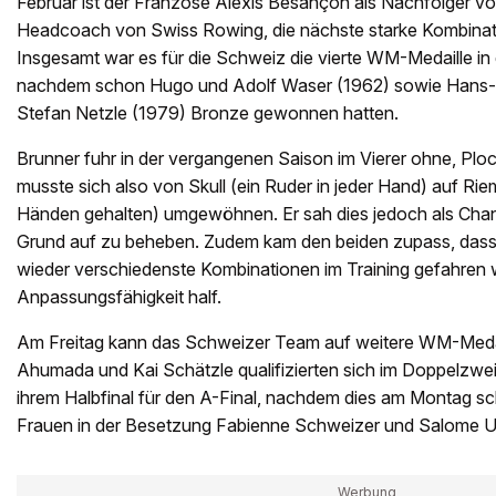
Februar ist der Franzose Alexis Besançon als Nachfolger von
Headcoach von Swiss Rowing, die nächste starke Kombinat
Insgesamt war es für die Schweiz die vierte WM-Medaille in 
nachdem schon Hugo und Adolf Waser (1962) sowie Hans-
Stefan Netzle (1979) Bronze gewonnen hatten.
Brunner fuhr in der vergangenen Saison im Vierer ohne, Ploc
musste sich also von Skull (ein Ruder in jeder Hand) auf Rie
Händen gehalten) umgewöhnen. Er sah dies jedoch als Chan
Grund auf zu beheben. Zudem kam den beiden zupass, dass
wieder verschiedenste Kombinationen im Training gefahren
Anpassungsfähigkeit half.
Am Freitag kann das Schweizer Team auf weitere WM-Medai
Ahumada und Kai Schätzle qualifizierten sich im Doppelzwei
ihrem Halbfinal für den A-Final, nachdem dies am Montag 
Frauen in der Besetzung Fabienne Schweizer und Salome Ul