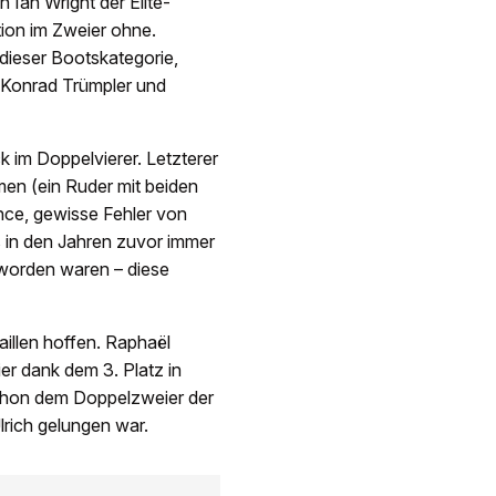
 Ian Wright der Elite-
ion im Zweier ohne.
dieser Bootskategorie,
Konrad Trümpler und
k im Doppelvierer. Letzterer
men (ein Ruder mit beiden
ce, gewisse Fehler von
 in den Jahren zuvor immer
 worden waren – diese
llen hoffen. Raphaël
er dank dem 3. Platz in
schon dem Doppelzweier der
rich gelungen war.