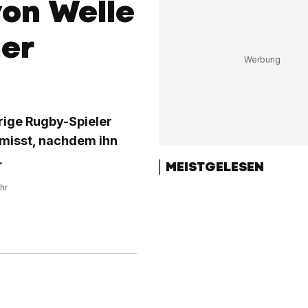
von Welle
her
rige Rugby-Spieler
rmisst, nachdem ihn
.
MEISTGELESEN
hr