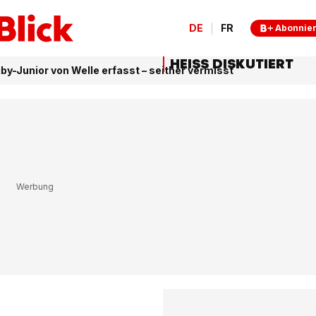
DE
FR
Abonnie
HEISS DISKUTIERT
by-Junior von Welle erfasst – seither vermisst