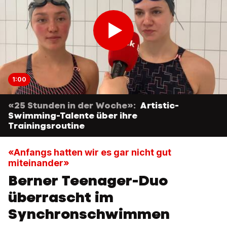
1:00
«25 Stunden in der Woche»:
Artistic-
Swimming-Talente über ihre
Trainingsroutine
«Anfangs hatten wir es gar nicht gut
miteinander»
Berner Teenager-Duo
überrascht im
Synchronschwimmen