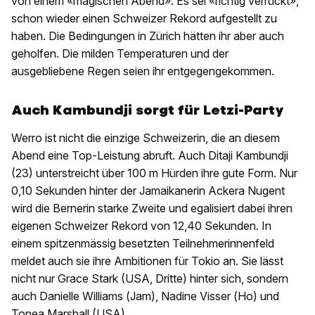
von einem «magischen Abend». Es sei «richtig verrückt»,
schon wieder einen Schweizer Rekord aufgestellt zu
haben. Die Bedingungen in Zürich hätten ihr aber auch
geholfen. Die milden Temperaturen und der
ausgebliebene Regen seien ihr entgegengekommen.
Auch Kambundji sorgt für Letzi-Party
Werro ist nicht die einzige Schweizerin, die an diesem
Abend eine Top-Leistung abruft. Auch Ditaji Kambundji
(23) unterstreicht über 100 m Hürden ihre gute Form. Nur
0,10 Sekunden hinter der Jamaikanerin Ackera Nugent
wird die Bernerin starke Zweite und egalisiert dabei ihren
eigenen Schweizer Rekord von 12,40 Sekunden. In
einem spitzenmässig besetzten Teilnehmerinnenfeld
meldet auch sie ihre Ambitionen für Tokio an. Sie lässt
nicht nur Grace Stark (USA, Dritte) hinter sich, sondern
auch Danielle Williams (Jam), Nadine Visser (Ho) und
Tonea Marshall (USA).