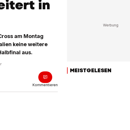
itert in
-Cross am Montag
lien keine weitere
albfinal aus.
r
MEISTGELESEN
Kommentieren