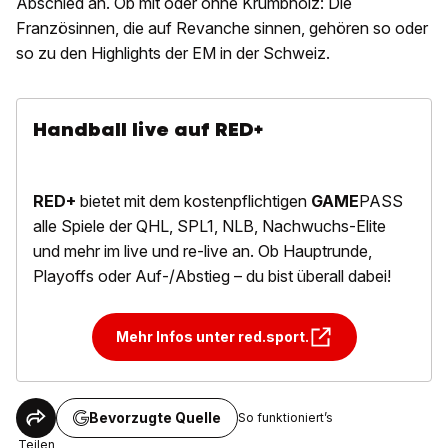
Abschied an. Ob mit oder ohne Krumbholz: Die
Französinnen, die auf Revanche sinnen, gehören so oder
so zu den Highlights der EM in der Schweiz.
Handball live auf RED+
RED+
bietet mit dem kostenpflichtigen
GAME
PASS
alle Spiele der QHL, SPL1, NLB, Nachwuchs-Elite
und mehr im live und re-live an. Ob Hauptrunde,
Playoffs oder Auf-/Abstieg – du bist überall dabei!
Mehr Infos unter red.sport.
Bevorzugte Quelle
So funktioniert’s
Teilen