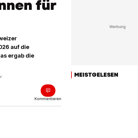
nnen für
weizer
026 auf die
Das ergab die
MEISTGELESEN
hr
Kommentieren