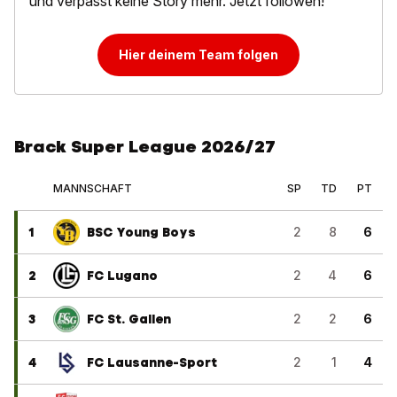
und verpasst keine Story mehr. Jetzt followen!
Hier deinem Team folgen
Brack Super League 2026/27
MANNSCHAFT
SP
TD
PT
1
BSC Young Boys
2
8
6
2
FC Lugano
2
4
6
3
FC St. Gallen
2
2
6
4
FC Lausanne-Sport
2
1
4