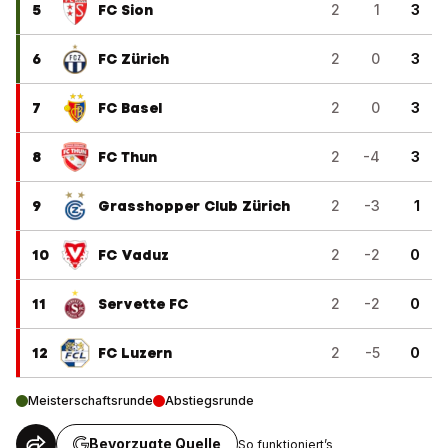
5
FC Sion
2
1
3
6
FC Zürich
2
0
3
7
FC Basel
2
0
3
8
FC Thun
2
-4
3
9
Grasshopper Club Zürich
2
-3
1
10
FC Vaduz
2
-2
0
11
Servette FC
2
-2
0
12
FC Luzern
2
-5
0
Meisterschaftsrunde
Abstiegsrunde
Bevorzugte Quelle
So funktioniert’s