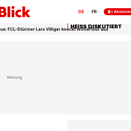
DE
FR
Abonnie
HEISS DISKUTIERT
ue: FCL-Stürmer Lars Villiger knockt Winterthur aus