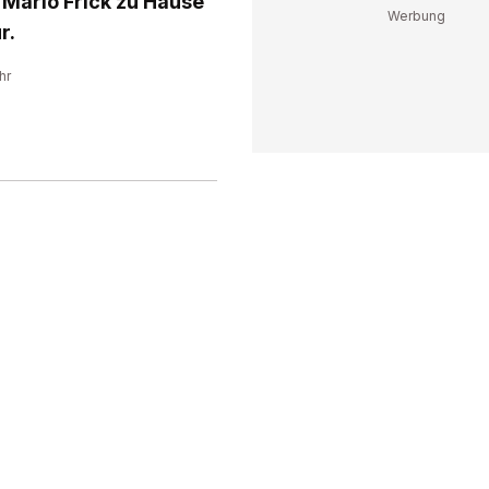
n Mario Frick zu Hause
r.
hr