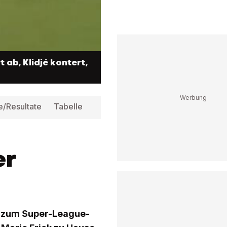
t ab, Klidjé kontert,
e/Resultate
Tabelle
Infos
er
st zum Super-League-