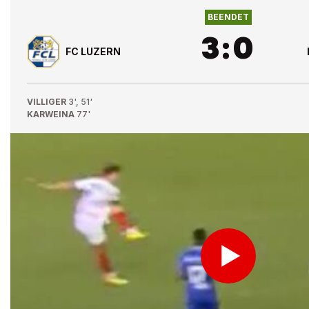
BEENDET
3
:
0
FC LUZERN
VILLIGER
3', 51'
KARWEINA
77'