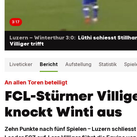
3:17
Luzern – Winterthur 3:0:
Lüthi schiesst Stillhar
Villiger trifft
Liveticker
Bericht
Aufstellung
Statistik
Spiel
An allen Toren beteiligt
FCL-Stürmer Villig
knockt Winti aus
Zehn Punkte nach fünf Spielen – Luzern schlies