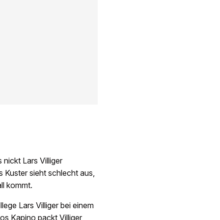
nickt Lars Villiger
 Kuster sieht schlecht aus,
all kommt.
lege Lars Villiger bei einem
s Kapino packt Villiger