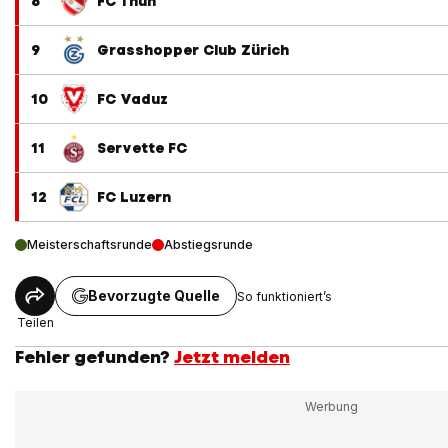
8
FC Thun
9
Grasshopper Club Zürich
10
FC Vaduz
11
Servette FC
12
FC Luzern
Meisterschaftsrunde
Abstiegsrunde
Bevorzugte Quelle
So funktioniert’s
Teilen
Fehler gefunden?
Jetzt melden