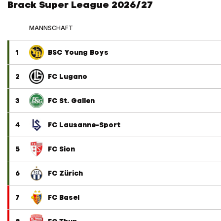
Brack Super League 2026/27
MANNSCHAFT
1
BSC Young Boys
2
FC Lugano
3
FC St. Gallen
4
FC Lausanne-Sport
5
FC Sion
6
FC Zürich
7
FC Basel