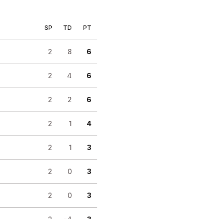
SP
TD
PT
2
8
6
2
4
6
2
2
6
2
1
4
2
1
3
2
0
3
2
0
3