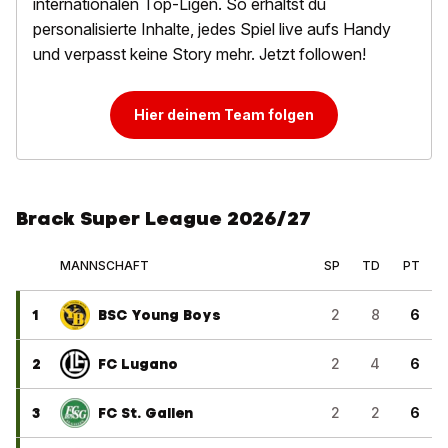
internationalen Top-Ligen. So erhältst du
personalisierte Inhalte, jedes Spiel live aufs Handy
und verpasst keine Story mehr. Jetzt followen!
Hier deinem Team folgen
Brack Super League 2026/27
MANNSCHAFT
SP
TD
PT
1
BSC Young Boys
2
8
6
2
FC Lugano
2
4
6
3
FC St. Gallen
2
2
6