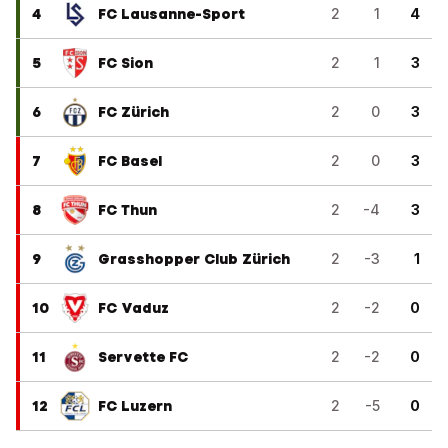
4
FC Lausanne-Sport
2
1
4
5
FC Sion
2
1
3
6
FC Zürich
2
0
3
7
FC Basel
2
0
3
8
FC Thun
2
-4
3
9
Grasshopper Club Zürich
2
-3
1
10
FC Vaduz
2
-2
0
11
Servette FC
2
-2
0
12
FC Luzern
2
-5
0