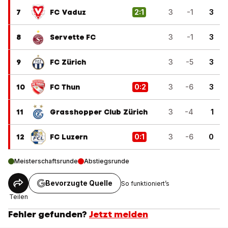
7
FC Vaduz
2
:
1
3
-1
3
8
Servette FC
3
-1
3
9
FC Zürich
3
-5
3
10
FC Thun
0
:
2
3
-6
3
11
Grasshopper Club Zürich
3
-4
1
12
FC Luzern
0
:
1
3
-6
0
Meisterschaftsrunde
Abstiegsrunde
Bevorzugte Quelle
So funktioniert’s
Teilen
Fehler gefunden?
Jetzt melden