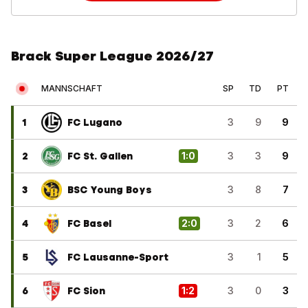
Brack Super League 2026/27
MANNSCHAFT
SP
TD
PT
1
FC Lugano
3
9
9
2
FC St. Gallen
1
:
0
3
3
9
3
BSC Young Boys
3
8
7
4
FC Basel
2
:
0
3
2
6
5
FC Lausanne-Sport
3
1
5
6
FC Sion
1
:
2
3
0
3