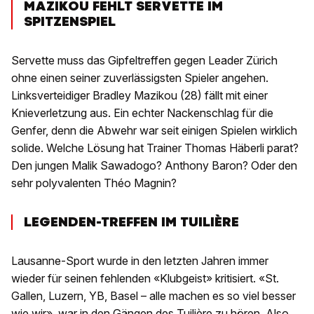
MAZIKOU FEHLT SERVETTE IM
SPITZENSPIEL
Servette muss das Gipfeltreffen gegen Leader Zürich
ohne einen seiner zuverlässigsten Spieler angehen.
Linksverteidiger Bradley Mazikou (28) fällt mit einer
Knieverletzung aus. Ein echter Nackenschlag für die
Genfer, denn die Abwehr war seit einigen Spielen wirklich
solide. Welche Lösung hat Trainer Thomas Häberli parat?
Den jungen Malik Sawadogo? Anthony Baron? Oder den
sehr polyvalenten Théo Magnin?
LEGENDEN-TREFFEN IM TUILIÈRE
Lausanne-Sport wurde in den letzten Jahren immer
wieder für seinen fehlenden «Klubgeist» kritisiert. «St.
Gallen, Luzern, YB, Basel – alle machen es so viel besser
wie wir», war in den Gängen des Tuilière zu hören. Also