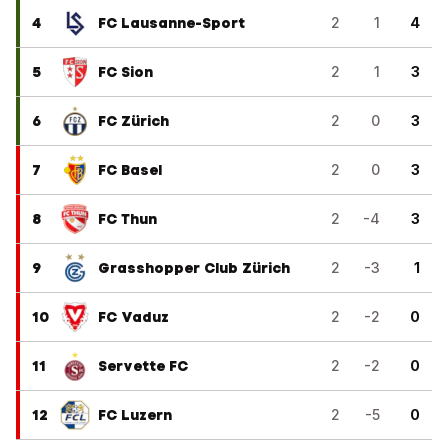
4
FC Lausanne-Sport
2
1
4
5
FC Sion
2
1
3
6
FC Zürich
2
0
3
7
FC Basel
2
0
3
8
FC Thun
2
-4
3
9
Grasshopper Club Zürich
2
-3
1
10
FC Vaduz
2
-2
0
11
Servette FC
2
-2
0
12
FC Luzern
2
-5
0