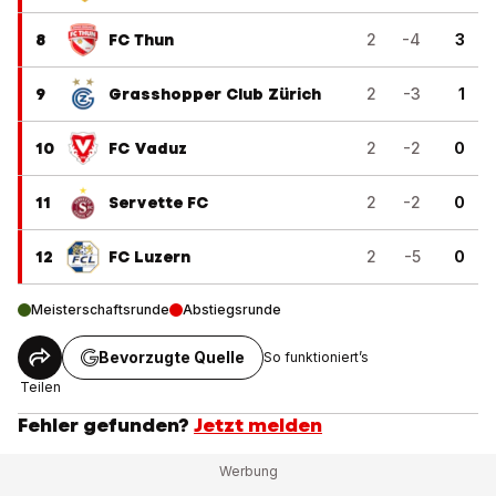
8
FC Thun
2
-4
3
9
Grasshopper Club Zürich
2
-3
1
10
FC Vaduz
2
-2
0
11
Servette FC
2
-2
0
12
FC Luzern
2
-5
0
Meisterschaftsrunde
Abstiegsrunde
Bevorzugte Quelle
So funktioniert’s
Teilen
Fehler gefunden?
Jetzt melden