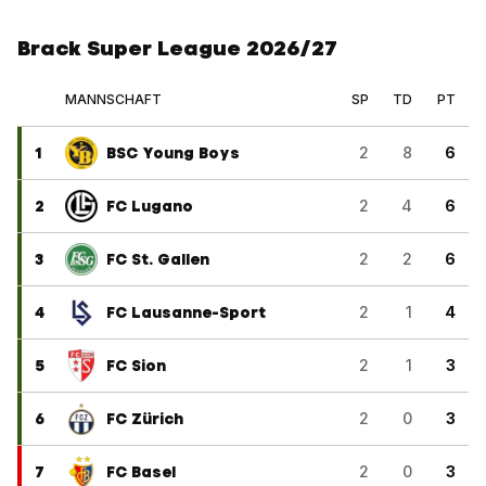
Brack Super League 2026/27
MANNSCHAFT
SP
TD
PT
1
BSC Young Boys
2
8
6
2
FC Lugano
2
4
6
3
FC St. Gallen
2
2
6
4
FC Lausanne-Sport
2
1
4
5
FC Sion
2
1
3
6
FC Zürich
2
0
3
7
FC Basel
2
0
3