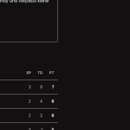
 Handy und verpasst keine
SP
TD
PT
3
8
7
2
4
6
2
2
6
3
1
5