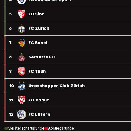
5
FC Sion
6
FC Zürich
7
FC Basel
8
Servette FC
9
FC Thun
10
Grasshopper Club Zürich
11
FC Vaduz
12
FC Luzern
Meisterschaftsrunde
Abstiegsrunde