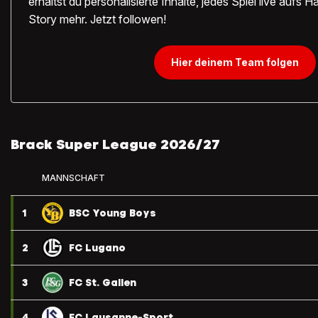
erhältst du personalisierte Inhalte, jedes Spiel live aufs
Story mehr. Jetzt followen!
Hier deinem Team folgen
Brack Super League 2026/27
MANNSCHAFT
1
BSC Young Boys
2
FC Lugano
3
FC St. Gallen
4
FC Lausanne-Sport