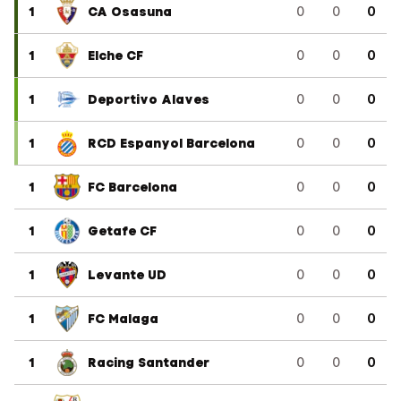
1
CA Osasuna
0
0
0
1
Elche CF
0
0
0
1
Deportivo Alaves
0
0
0
1
RCD Espanyol Barcelona
0
0
0
1
FC Barcelona
0
0
0
1
Getafe CF
0
0
0
1
Levante UD
0
0
0
1
FC Malaga
0
0
0
1
Racing Santander
0
0
0