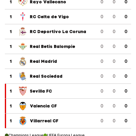
1
Rayo Vallecano
0
0
0
1
RC Celta de Vigo
0
0
0
1
RC Deportivo La Coruna
0
0
0
1
Real Betis Balompie
0
0
0
1
Real Madrid
0
0
0
1
Real Sociedad
0
0
0
1
Sevilla FC
0
0
0
1
Valencia CF
0
0
0
1
Villarreal CF
0
0
0
Champions League
UEFA Europa League