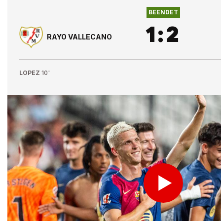
BEENDET
1
:
2
RAYO VALLECANO
LOPEZ
10'