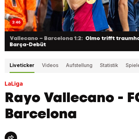
3:46
Vallecano – Barcelona 1:2:
Olmo trifft traumh
Barça-Debüt
Liveticker
Videos
Aufstellung
Statistik
Spiel
LaLiga
Rayo Vallecano - F
Barcelona