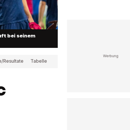
aft bei seinem
e/Resultate
Tabelle
Infos
C