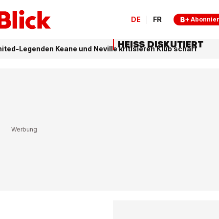
DE
FR
Abonnie
HEISS DISKUTIERT
ited-Legenden Keane und Neville kritisieren Klub scharf