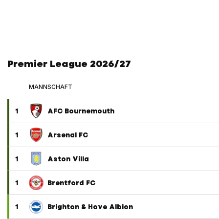
Premier League 2026/27
MANNSCHAFT
1
AFC Bournemouth
1
Arsenal FC
1
Aston Villa
1
Brentford FC
1
Brighton & Hove Albion