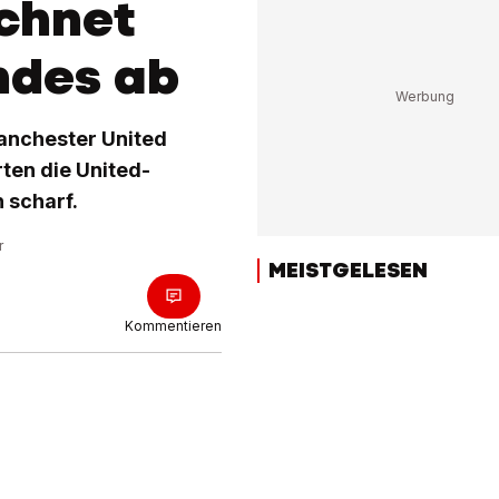
chnet
ndes ab
Manchester United
rten die United-
 scharf.
r
MEISTGELESEN
Kommentieren