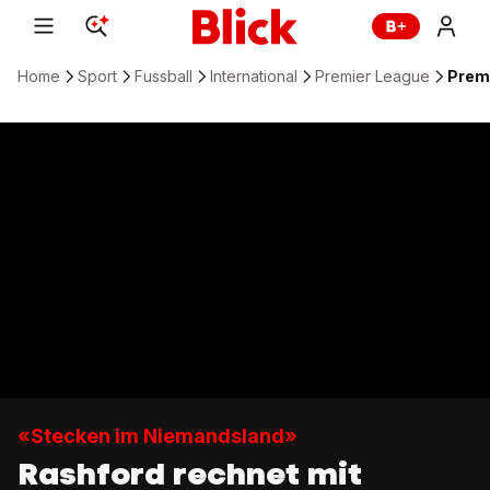
Home
Sport
Fussball
International
Premier League
Premi
«Stecken im Niemandsland»
Rashford rechnet mit