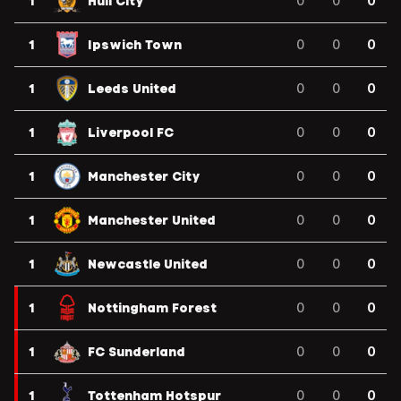
1
Hull City
0
0
0
1
Ipswich Town
0
0
0
1
Leeds United
0
0
0
1
Liverpool FC
0
0
0
1
Manchester City
0
0
0
1
Manchester United
0
0
0
1
Newcastle United
0
0
0
1
Nottingham Forest
0
0
0
1
FC Sunderland
0
0
0
1
Tottenham Hotspur
0
0
0