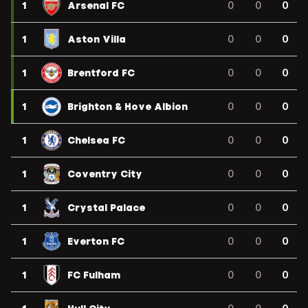
1
Arsenal FC
0
0
0
1
Aston Villa
0
0
0
1
Brentford FC
0
0
0
1
Brighton & Hove Albion
0
0
0
1
Chelsea FC
0
0
0
1
Coventry City
0
0
0
1
Crystal Palace
0
0
0
1
Everton FC
0
0
0
1
FC Fulham
0
0
0