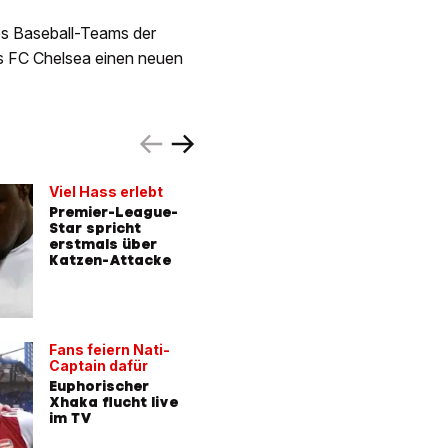
es Baseball-Teams der
s FC Chelsea einen neuen
Viel Hass erlebt
«Ich has
Thema»
Premier-League-
Star spricht
Reporter
erstmals über
WM brin
Katzen-Attacke
auf die 
MIT VIDEO
Fans feiern Nati-
Captain dafür
Alle Spiel
Euphorischer
Tabellen
Xhaka flucht live
futsch –
im TV
kommt u
Räder