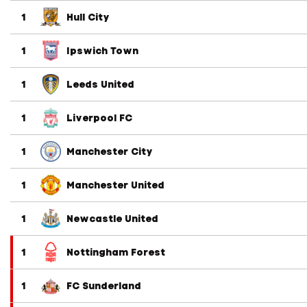
1
Hull City
1
Ipswich Town
1
Leeds United
1
Liverpool FC
1
Manchester City
1
Manchester United
1
Newcastle United
1
Nottingham Forest
1
FC Sunderland