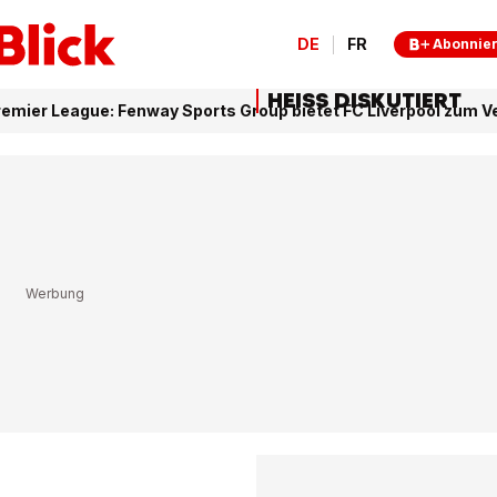
DE
FR
Abonnie
HEISS DISKUTIERT
remier League: Fenway Sports Group bietet FC Liverpool zum V