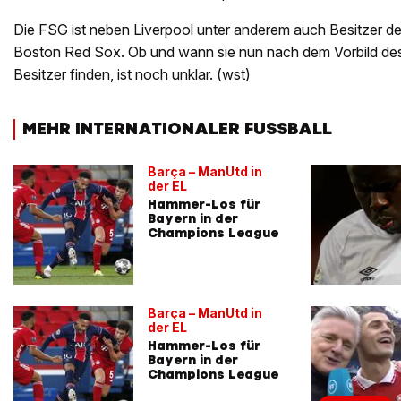
Die FSG ist neben Liverpool unter anderem auch Besitzer d
Boston Red Sox. Ob und wann sie nun nach dem Vorbild de
Besitzer finden, ist noch unklar. (wst)
MEHR INTERNATIONALER FUSSBALL
Barça – ManUtd in
der EL
Hammer-Los für
Bayern in der
Champions League
Barça – ManUtd in
der EL
Hammer-Los für
Bayern in der
Champions League