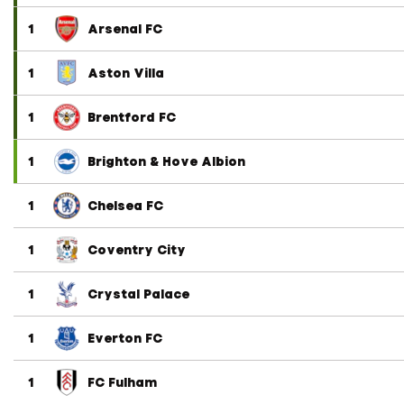
1
Arsenal FC
1
Aston Villa
1
Brentford FC
1
Brighton & Hove Albion
1
Chelsea FC
1
Coventry City
1
Crystal Palace
1
Everton FC
1
FC Fulham