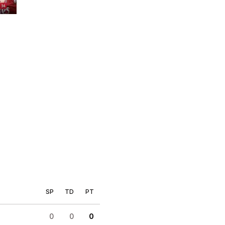
MIT VIDEO
SP
TD
PT
0
0
0