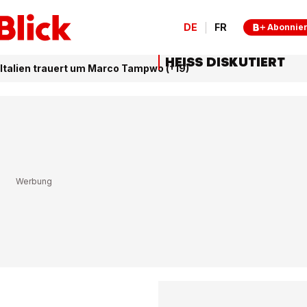
DE
FR
Abonnie
HEISS DISKUTIERT
-Italien trauert um Marco Tampwo (†19)