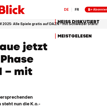
DE
FR
Abonnie
HEISS DISKUTIERT
2025: Alle Spiele gratis auf DAZN – mit Schweizer Stars!
MEISTGELESEN
aue jetzt
.-Phase
 – mit
elversprechenden
steht nun die K.o.-