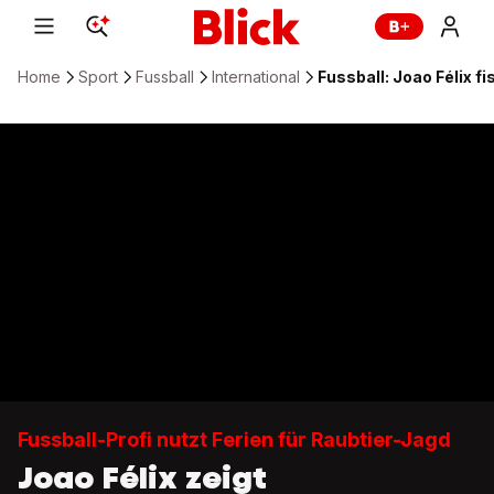
Home
Sport
Fussball
International
Fussball: Joao Félix f
Fussball-Profi nutzt Ferien für Raubtier-Jagd
Joao Félix zeigt