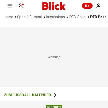
Home
Sport
Fussball
International
DFB-Pokal
DFB Pokal:
ZUM FUSSBALL-KALENDER
0
:
1
TUS KOBLENZ 1911
VFL WOLFSBURG
BEENDET