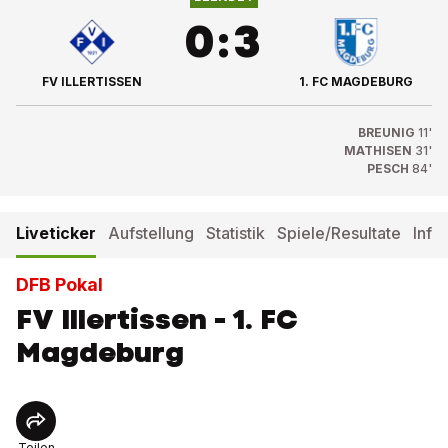
0
:
3
FV ILLERTISSEN
1. FC MAGDEBURG
BREUNIG
11'
MATHISEN
31'
PESCH
84'
Liveticker
Aufstellung
Statistik
Spiele/Resultate
Info
DFB Pokal
FV Illertissen - 1. FC
Magdeburg
Teilen