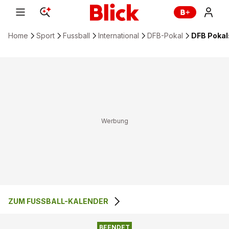
Home
Sport
Fussball
International
DFB-Pokal
DFB Pokal:
ZUM FUSSBALL-KALENDER
0
:
3
FV ILLERTISSEN
1. FC MAGDEBURG
BEENDET