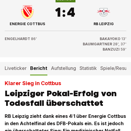
1
:
4
ENERGIE COTTBUS
RB LEIPZIG
ENGELHARDT
86'
BAKAYOKO
13'
BAUMGARTNER
28', 37'
BANZUZI
59'
Liveticker
Bericht
Aufstellung
Statistik
Spiele/Result
Klarer Sieg in Cottbus
Leipziger Pokal-Erfolg von
Todesfall überschattet
RB Leipzig zieht dank eines 4:1 über Energie Cottbus
in den Achtelfinal des DFB-Pokals ein. Es ist jedoch
ein überschatteter Sieg: Ein medizinischer Notfall