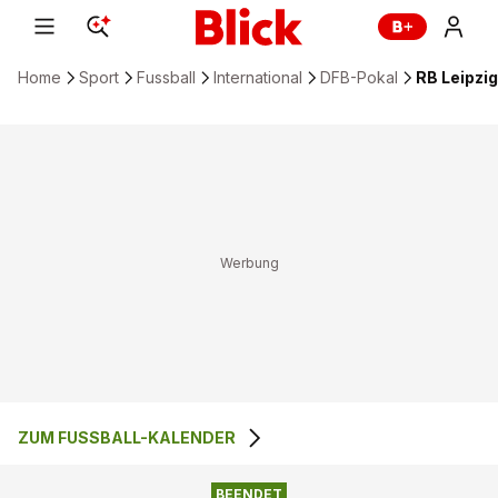
Home
Sport
Fussball
International
DFB-Pokal
RB Leipzig
ZUM FUSSBALL-KALENDER
1
:
4
ENERGIE COTTBUS
RB LEIPZIG
BEENDET