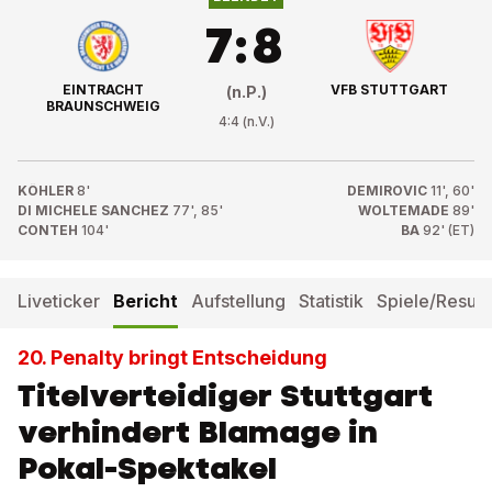
7
:
8
EINTRACHT
VFB STUTTGART
(n.P.)
BRAUNSCHWEIG
4
:
4
(n.V.)
KÖHLER
8'
DEMIROVIC
11', 60'
DI MICHELE SANCHEZ
77', 85'
WOLTEMADE
89'
CONTEH
104'
BA
92' (ET)
Liveticker
Bericht
Aufstellung
Statistik
Spiele/Result
20. Penalty bringt Entscheidung
Titelverteidiger Stuttgart
verhindert Blamage in
Pokal-Spektakel