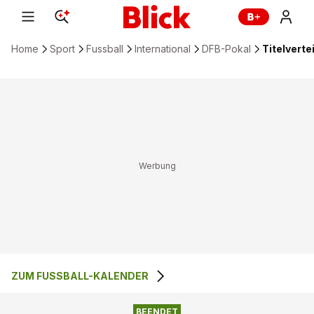
Home
Sport
Fussball
International
DFB-Pokal
Titelverte
ZUM FUSSBALL-KALENDER
EINTRACHT
7
:
8
VFB STUTTGART
BRAUNSCHWEIG
BEENDET