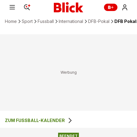
Home
Sport
Fussball
International
DFB-Pokal
DFB Pokal
ZUM FUSSBALL-KALENDER
0
:
4
BREMER SV 1906
SC PADERBORN 07
BEENDET