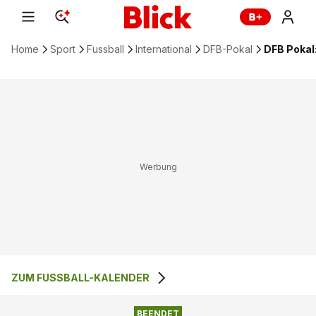
Home
Sport
Fussball
International
DFB-Pokal
DFB Pokal
ZUM FUSSBALL-KALENDER
1
:
3
BFC DYNAMO
VFL BOCHUM
BEENDET