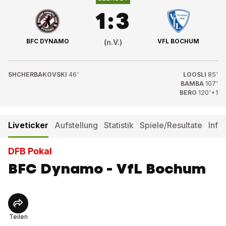
1
:
3
BFC DYNAMO
VFL BOCHUM
(n.V.)
SHCHERBAKOVSKI
46'
LOOSLI
85'
BAMBA
107'
BERO
120'+1
Liveticker
Aufstellung
Statistik
Spiele/Resultate
Info
DFB Pokal
BFC Dynamo - VfL Bochum
Teilen