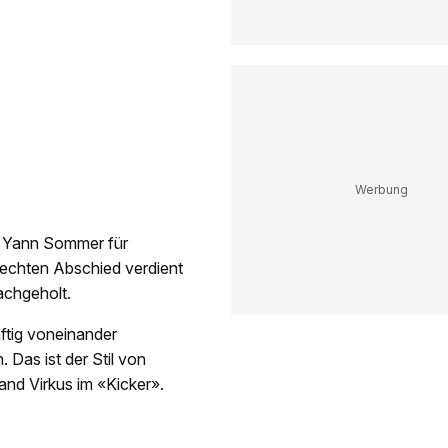
nd Yann Sommer für
 echten Abschied verdient
achgeholt.
nftig voneinander
 Das ist der Stil von
nd Virkus im «Kicker».