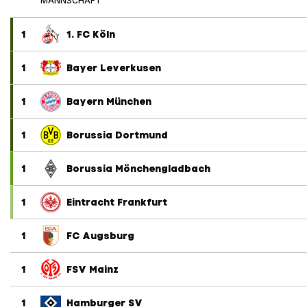
MANNSCHAFT
1
1. FC Köln
1
Bayer Leverkusen
1
Bayern München
1
Borussia Dortmund
1
Borussia Mönchengladbach
1
Eintracht Frankfurt
1
FC Augsburg
1
FSV Mainz
1
Hamburger SV