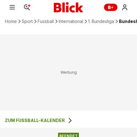
Home
Sport
Fussball
International
1. Bundesliga
Bundesli
ZUM FUSSBALL-KALENDER
EINTRACHT
1
:
1
FSV MAINZ
FRANKFURT
BEENDET