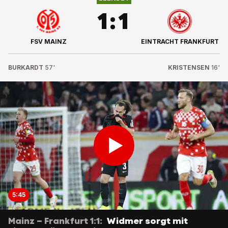
1
:
1
FSV MAINZ
EINTRACHT FRANKFURT
BURKARDT
57'
KRISTENSEN
16'
5:45
Mainz – Frankfurt 1:1:
Widmer sorgt mit