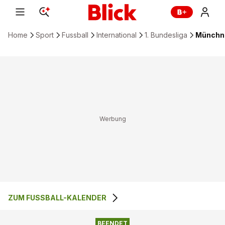
Home
Sport
Fussball
International
1. Bundesliga
Münchne
ZUM FUSSBALL-KALENDER
3
:
0
BAYERN MÜNCHEN
FSV MAINZ
BEENDET