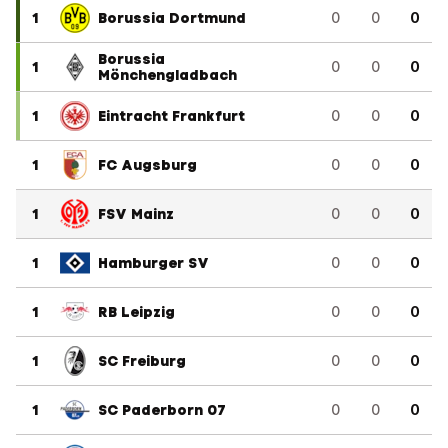
1
Borussia Dortmund
0
0
0
Borussia
1
0
0
0
Mönchengladbach
1
Eintracht Frankfurt
0
0
0
1
FC Augsburg
0
0
0
1
FSV Mainz
0
0
0
1
Hamburger SV
0
0
0
1
RB Leipzig
0
0
0
1
SC Freiburg
0
0
0
1
SC Paderborn 07
0
0
0