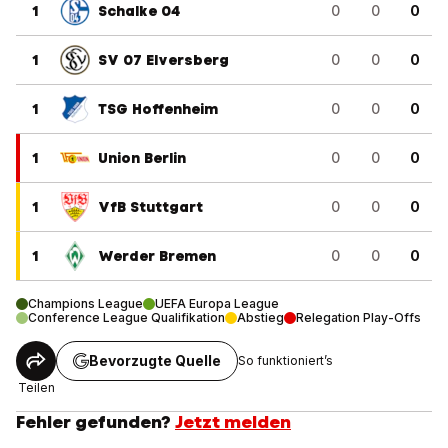
1
Schalke 04
0
0
0
1
SV 07 Elversberg
0
0
0
1
TSG Hoffenheim
0
0
0
1
Union Berlin
0
0
0
1
VfB Stuttgart
0
0
0
1
Werder Bremen
0
0
0
Champions League
UEFA Europa League
Conference League Qualifikation
Abstieg
Relegation Play-Offs
Bevorzugte Quelle
So funktioniert’s
Teilen
Fehler gefunden?
Jetzt melden