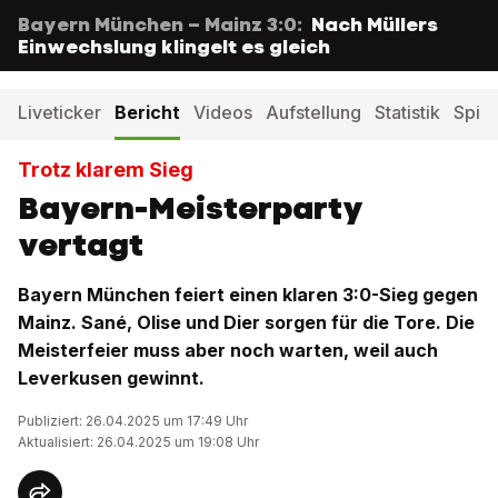
Bayern München – Mainz 3:0:
Nach Müllers
Einwechslung klingelt es gleich
Liveticker
Bericht
Videos
Aufstellung
Statistik
Spiel
Trotz klarem Sieg
Bayern-Meisterparty
vertagt
Bayern München feiert einen klaren 3:0-Sieg gegen
Mainz. Sané, Olise und Dier sorgen für die Tore. Die
Meisterfeier muss aber noch warten, weil auch
Leverkusen gewinnt.
Publiziert: 26.04.2025 um 17:49 Uhr
Aktualisiert: 26.04.2025 um 19:08 Uhr