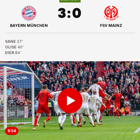
3
:
0
BAYERN MÜNCHEN
FSV MAINZ
SANE
27'
OLISE
40'
DIER
84'
9:54