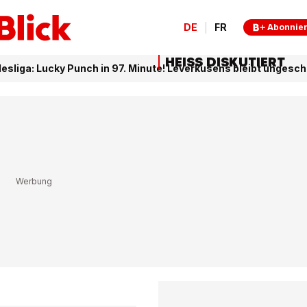
DE
FR
Abonnie
HEISS DISKUTIERT
esliga: Lucky Punch in 97. Minute! Leverkusens bleibt ungesc