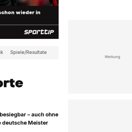
schon wieder in
ik
Spiele/Resultate
Tabelle
Infos
orte
nbesiegbar – auch ohne
e deutsche Meister