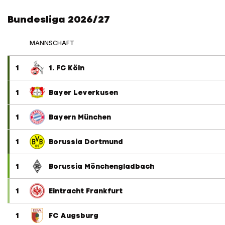
Bundesliga 2026/27
MANNSCHAFT
1
1. FC Köln
1
Bayer Leverkusen
1
Bayern München
1
Borussia Dortmund
1
Borussia Mönchengladbach
1
Eintracht Frankfurt
1
FC Augsburg