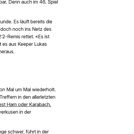
ar. Denn auch im 46. Spiel
unde. Es läuft bereits die
r doch noch ins Netz des
:2-Remis rettet. «Es ist
lt es aus Keeper Lukas
heraus.
son Mal um Mal wiederholt.
effern in den allerletzten
st Ham oder Karabach.
verkusen in der
e schwer, führt in der