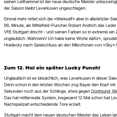
seinen Leithammel ist der neue deutsche Meister unbezwingb
der Saison bleibt Leverkusen ungeschlagen.
Einmal mehr rettet sich die «Werkself» aber in allerletzter Sek
96. Minute, als Mittelfeld-Puncher Robert Andrich das Lede
VfB Stuttgart drischt – und seinen Farben so in extremis ein 2
unglaublich. Wahnsinn! Ich habe keine Worte dafür», sprude
Hradecky nach Spielschluss an den Mikrofonen von «Sky» 
Zum 12. Mal ein später Lucky Punch!
Unglaublich ist es tatsächlich, was Leverkusen in dieser Sai
Denn schon in den letzten Wochen zog Bayer den Kopf mit Tr
Sekunden noch aus der Schlinge, etwa gegen
Dortmund, We
Das hat mittlerweile System, insgesamt 12 Mal schon hat Le
Nachspielzeit entscheidende Tore erzielt.
Stuttgart macht dem neuen deutschen Meister das Leben lang