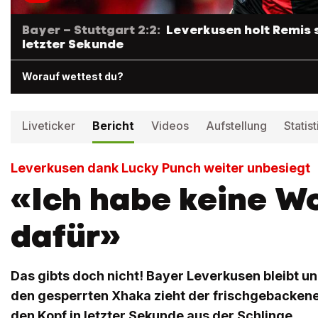
Bayer – Stuttgart 2:2:
Leverkusen holt Remis 
letzter Sekunde
Worauf wettest du?
Liveticker
Bericht
Videos
Aufstellung
Statist
Leverkusen dank Lucky Punch weiter unbesiegt
«Ich habe keine W
dafür»
Das gibts doch nicht! Bayer Leverkusen bleibt u
den gesperrten Xhaka zieht der frischgebacken
den Kopf in letzter Sekunde aus der Schlinge.