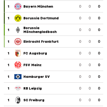
1
Bayern München
0
0
0
1
Borussia Dortmund
0
0
0
Borussia
1
0
0
0
Mönchengladbach
1
Eintracht Frankfurt
0
0
0
1
FC Augsburg
0
0
0
1
FSV Mainz
0
0
0
1
Hamburger SV
0
0
0
1
RB Leipzig
0
0
0
1
SC Freiburg
0
0
0