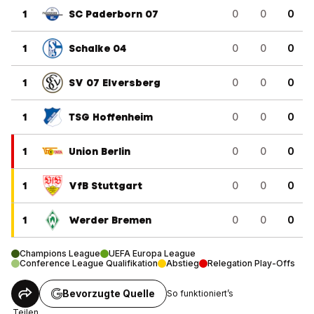
1
SC Paderborn 07
0
0
0
1
Schalke 04
0
0
0
1
SV 07 Elversberg
0
0
0
1
TSG Hoffenheim
0
0
0
1
Union Berlin
0
0
0
1
VfB Stuttgart
0
0
0
1
Werder Bremen
0
0
0
Champions League
UEFA Europa League
Conference League Qualifikation
Abstieg
Relegation Play-Offs
Bevorzugte Quelle
So funktioniert’s
Teilen