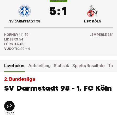
5
:
1
SV DARMSTADT 98
1. FC KÖLN
HORNBY
11', 40'
LEMPERLE
38'
LIDBERG
54'
FÖRSTER
65'
VUKOTIC
90'+4
Liveticker
Aufstellung
Statistik
Spiele/Resultate
Tabe
2. Bundesliga
SV Darmstadt 98 - 1. FC Köln
Teilen