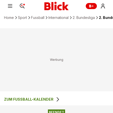
Home
Sport
Fussball
International
2. Bundesliga
2. Bund
ZUM FUSSBALL-KALENDER
5
:
1
SV DARMSTADT 98
1. FC KÖLN
BEENDET