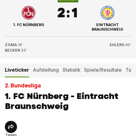
2
:
1
1. FC NÜRNBERG
EINTRACHT
BRAUNSCHWEIG
ZOMA
19'
EHLERS
40'
BECKER
33'
Liveticker
Aufstellung
Statistik
Spiele/Resultate
Tabe
2. Bundesliga
1. FC Nürnberg - Eintracht
Braunschweig
Teilen