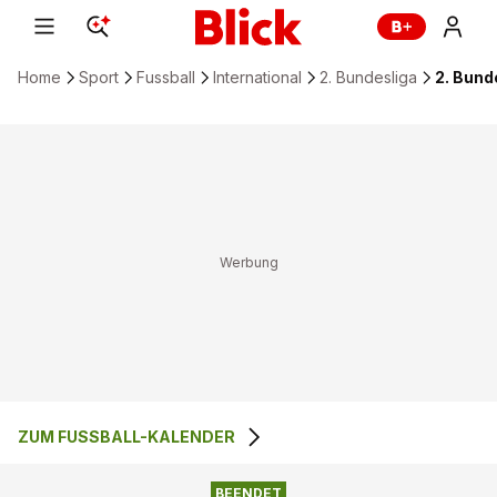
Home
Sport
Fussball
International
2. Bundesliga
2. Bund
ZUM FUSSBALL-KALENDER
EINTRACHT
2
:
1
1. FC NÜRNBERG
BRAUNSCHWEIG
BEENDET