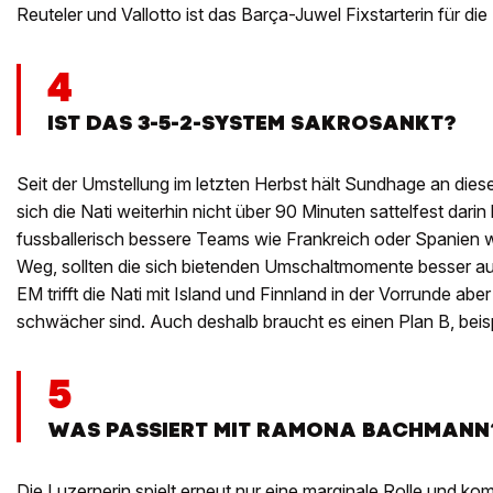
Reuteler und Vallotto ist das Barça-Juwel Fixstarterin für die
4
IST DAS 3-5-2-SYSTEM SAKROSANKT?
Seit der Umstellung im letzten Herbst hält Sundhage an die
sich die Nati weiterhin nicht über 90 Minuten sattelfest dar
fussballerisch bessere Teams wie Frankreich oder Spanien w
Weg, sollten die sich bietenden Umschaltmomente besser au
EM trifft die Nati mit Island und Finnland in der Vorrunde ab
schwächer sind. Auch deshalb braucht es einen Plan B, beis
5
WAS PASSIERT MIT RAMONA BACHMANN
Die Luzernerin spielt erneut nur eine marginale Rolle und ko