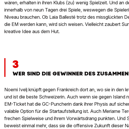
wären, erhalten in ihren Klubs (zu) wenig Spielzeit. Und an de
innerhalb von neun Tagen drei Spiele, weswegen die Spiel
Niveau brauchen. Ob Laia Ballesté trotz des missglückten Deb
die EM werden kann, wird sich weisen. Vielleicht zaubert S
kreative Idee aus dem Hut.
3
WER SIND DIE GEWINNER DES ZUSAMME
Noemi Ivelj knüpft gegen Frankreich dort an, wo sie in den l
und ist die beste Schweizerin. Auch wenn sie gegen Island nu
EM-Ticket hat die GC-Puncherin dank ihrer Physis auf sicher
valable Option für die Startaufstellung ist. Auch Meriame Te
frechen Spielweise und ihrem Vorwärtsdrang punkten. Und 
beweist einmal mehr, dass sie die offensive Zukunft dieser Nat