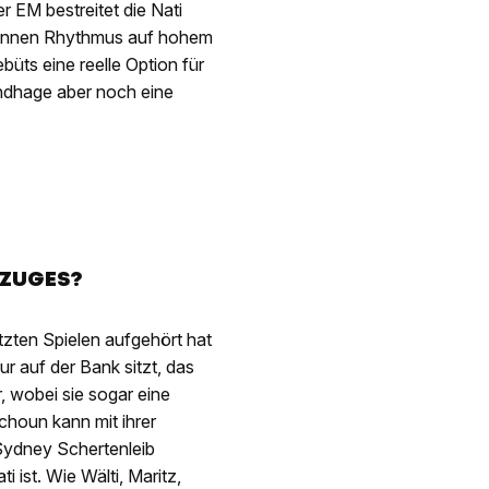
r EM bestreitet die Nati
erinnen Rhythmus auf hohem
üts eine reelle Option für
undhage aber noch eine
NZUGES?
etzten Spielen aufgehört hat
r auf der Bank sitzt, das
, wobei sie sogar eine
rchoun kann mit ihrer
Sydney Schertenleib
i ist. Wie Wälti, Maritz,