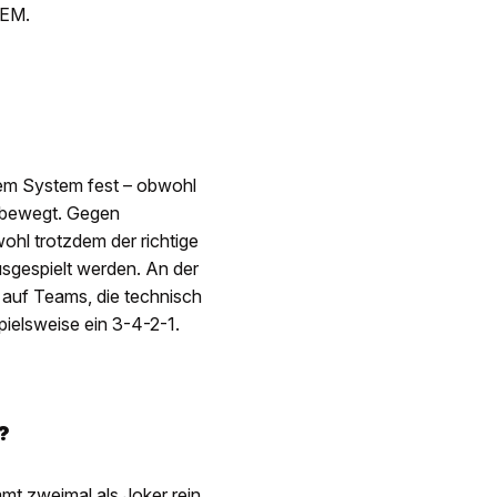
 EM.
sem System fest – obwohl
in bewegt. Gegen
ohl trotzdem der richtige
sgespielt werden. An der
er auf Teams, die technisch
pielsweise ein 3-4-2-1.
?
mmt zweimal als Joker rein.