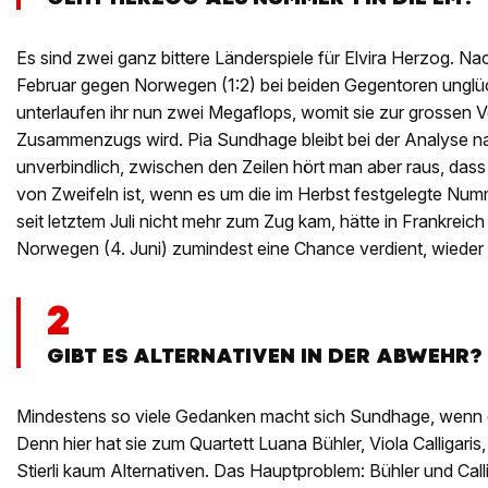
Es sind zwei ganz bittere Länderspiele für Elvira Herzog. N
Februar gegen Norwegen (1:2) bei beiden Gegentoren unglü
unterlaufen ihr nun zwei Megaflops, womit sie zur grossen Ve
Zusammenzugs wird. Pia Sundhage bleibt bei der Analyse n
unverbindlich, zwischen den Zeilen hört man aber raus, dass 
von Zweifeln ist, wenn es um die im Herbst festgelegte Numm
seit letztem Juli nicht mehr zum Zug kam, hätte in Frankreic
Norwegen (4. Juni) zumindest eine Chance verdient, wieder 
2
GIBT ES ALTERNATIVEN IN DER ABWEHR?
Mindestens so viele Gedanken macht sich Sundhage, wenn 
Denn hier hat sie zum Quartett Luana Bühler, Viola Calligaris,
Stierli kaum Alternativen. Das Hauptproblem: Bühler und Callig