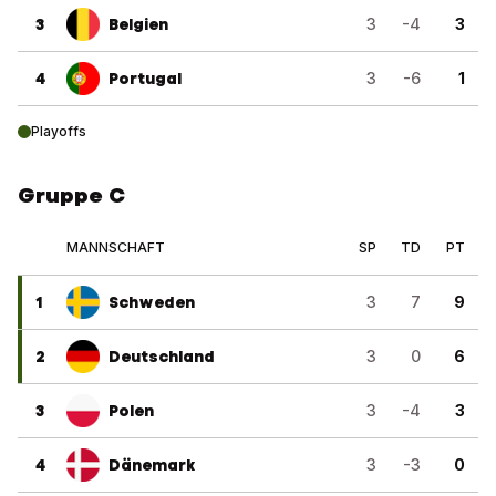
3
Belgien
3
-4
3
4
Portugal
3
-6
1
Playoffs
Gruppe C
MANNSCHAFT
SP
TD
PT
1
Schweden
3
7
9
2
Deutschland
3
0
6
3
Polen
3
-4
3
4
Dänemark
3
-3
0