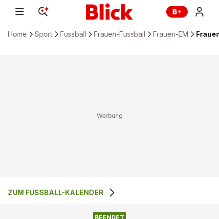
Home
Sport
Fussball
Frauen-Fussball
Frauen-EM
Frauen
ZUM FUSSBALL-KALENDER
4
:
1
FRANKREICH
WALES
BEENDET