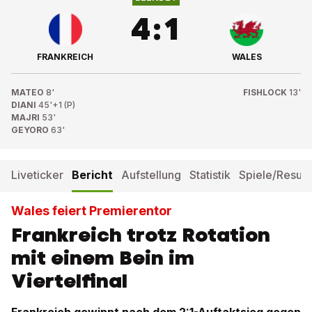
4
:
1
FRANKREICH
WALES
MATEO
8'
FISHLOCK
13'
DIANI
45'+1 (P)
MAJRI
53'
GEYORO
63'
Liveticker
Bericht
Aufstellung
Statistik
Spiele/Result
Wales feiert Premierentor
Frankreich trotz Rotation
mit einem Bein im
Viertelfinal