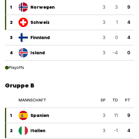
1
Norwegen
3
3
9
2
Schweiz
3
1
4
3
Finnland
3
0
4
4
Island
3
-4
0
Playoffs
Gruppe B
MANNSCHAFT
SP
TD
PT
1
Spanien
3
11
9
2
Italien
3
-1
4