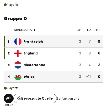
Playoffs
Gruppe D
MANNSCHAFT
SP
TD
PT
1
Frankreich
3
7
9
2
England
3
8
6
3
Niederlande
3
-4
3
4
Wales
3
-11
0
Playoffs
Bevorzugte Quelle
So funktioniert’s
Teilen