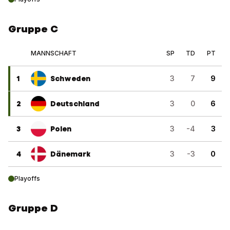
Gruppe C
MANNSCHAFT
SP
TD
PT
1
Schweden
3
7
9
2
Deutschland
3
0
6
3
Polen
3
-4
3
4
Dänemark
3
-3
0
Playoffs
Gruppe D