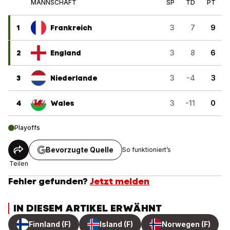
MANNSCHAFT
SP
TD
PT
1
Frankreich
3
7
9
2
England
3
8
6
3
Niederlande
3
-4
3
4
Wales
3
-11
0
Playoffs
Bevorzugte Quelle
So funktioniert’s
Teilen
Fehler gefunden?
Jetzt melden
IN DIESEM ARTIKEL ERWÄHNT
Finnland (F)
Island (F)
Norwegen (F)