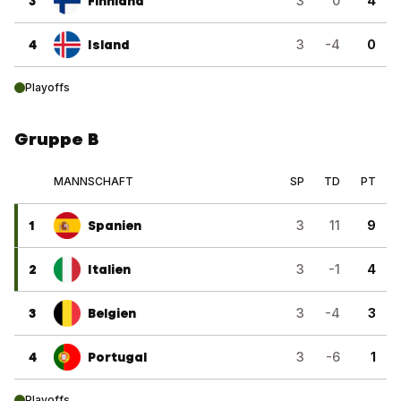
3
Finnland
3
0
4
4
Island
3
-4
0
Playoffs
Gruppe B
MANNSCHAFT
SP
TD
PT
1
Spanien
3
11
9
2
Italien
3
-1
4
3
Belgien
3
-4
3
4
Portugal
3
-6
1
Playoffs