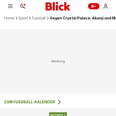
Home
Sport
Fussball
Gegen Crystal Palace: Akanji und M
ZUM FUSSBALL-KALENDER
1
:
0
CRYSTAL PALACE
MANCHESTER CITY
BEENDET