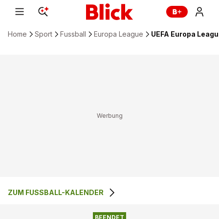
Home
Sport
Fussball
Europa League
UEFA Europa League
ZUM FUSSBALL-KALENDER
HSK ZRINJSKI
0
:
2
FC UTRECHT
MOSTAR
BEENDET