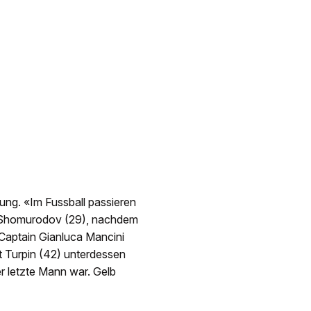
ng. «Im Fussball passieren
dor Shomurodov (29), nachdem
 Captain Gianluca Mancini
t Turpin (42) unterdessen
er letzte Mann war. Gelb