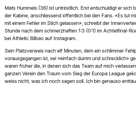
Mats Hummels (36) ist untröstlich. Erst entschuldigt er sich 
der Kabine, anschliessend öffentlich bei den Fans. «Es tut mir
mit einem Fehler im Stich gelassen», schreibt der Innenvert
Stunde nach dem schmerzhaften 1:3 (0:1) im Achtelfinal-Rü
bei Athletic Bilbao auf Instagram.
Sein Platzverweis nach elf Minuten, dem ein schlimmer Fehlp
vorausgegangen ist, sei «einfach dumm und schrecklich» g
waren früher die, in denen sich das Team auf mich verlassen
ganzen Verein den Traum vom Sieg der Europa League geko
weiss nicht, was ich noch sagen soll. Ich bin genauso enttäus