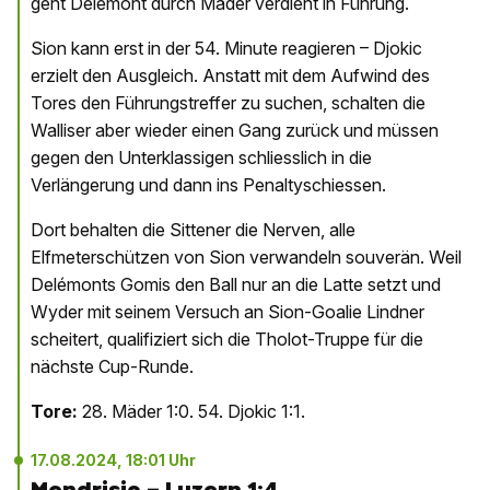
geht Delémont durch Mäder verdient in Führung.
Sion kann erst in der 54. Minute reagieren – Djokic
erzielt den Ausgleich. Anstatt mit dem Aufwind des
Tores den Führungstreffer zu suchen, schalten die
Walliser aber wieder einen Gang zurück und müssen
gegen den Unterklassigen schliesslich in die
Verlängerung und dann ins Penaltyschiessen.
Dort behalten die Sittener die Nerven, alle
Elfmeterschützen von Sion verwandeln souverän. Weil
Delémonts Gomis den Ball nur an die Latte setzt und
Wyder mit seinem Versuch an Sion-Goalie Lindner
scheitert, qualifiziert sich die Tholot-Truppe für die
nächste Cup-Runde.
Tore:
28. Mäder 1:0. 54. Djokic 1:1.
17.08.2024, 18:01 Uhr
Mendrisio – Luzern 1:4