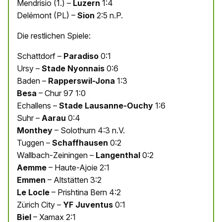
Mendrisio (1.) –
Luzern
1:4
Delémont (PL) –
Sion
2:5 n.P.
Die restlichen Spiele:
Schattdorf –
Paradiso
0:1
Ursy –
Stade Nyonnais
0:6
Baden –
Rapperswil-Jona
1:3
Besa
– Chur 97 1:0
Echallens –
Stade Lausanne-Ouchy
1:6
Suhr –
Aarau
0:4
Monthey
– Solothurn 4:3 n.V.
Tuggen –
Schaffhausen
0:2
Wallbach-Zeiningen –
Langenthal
0:2
Aemme
– Haute-Ajoie 2:1
Emmen
– Altstätten 3:2
Le Locle
– Prishtina Bern 4:2
Zürich City –
YF Juventus
0:1
Biel
– Xamax 2:1