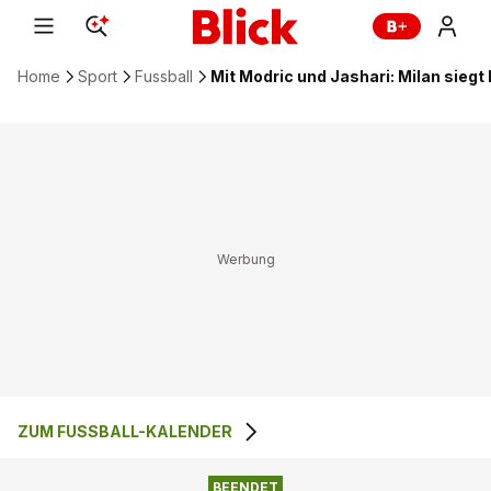
Home
Sport
Fussball
Mit Modric und Jashari: Milan siegt
ZUM FUSSBALL-KALENDER
2
:
0
AC MAILAND
SSC BARI
BEENDET