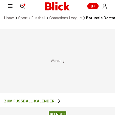
Home
Sport
Fussball
Champions League
Borussia Dortmu
ZUM FUSSBALL-KALENDER
4
:
1
BORUSSIA DORTMUND
ATHLETIC BILBAO
BEENDET