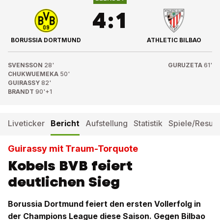
4
:
1
BORUSSIA DORTMUND
ATHLETIC BILBAO
SVENSSON
28'
GURUZETA
61'
CHUKWUEMEKA
50'
GUIRASSY
82'
BRANDT
90'+1
Liveticker
Bericht
Aufstellung
Statistik
Spiele/Result
Guirassy mit Traum-Torquote
Kobels BVB feiert
deutlichen Sieg
Borussia Dortmund feiert den ersten Vollerfolg in
der Champions League diese Saison. Gegen Bilbao