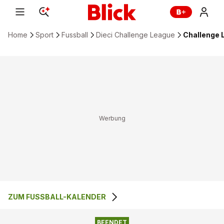
Home
Sport
Fussball
Dieci Challenge League
Challenge L
ZUM FUSSBALL-KALENDER
3
:
0
FC AARAU
FC SCHAFFHAUSEN
BEENDET