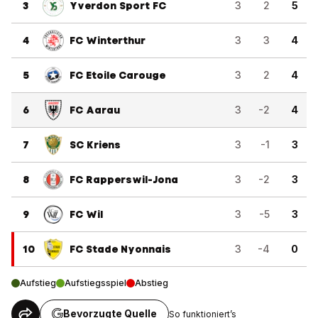
3
Yverdon Sport FC
3
2
5
4
FC Winterthur
3
3
4
5
FC Etoile Carouge
3
2
4
6
FC Aarau
3
-2
4
7
SC Kriens
3
-1
3
8
FC Rapperswil-Jona
3
-2
3
9
FC Wil
3
-5
3
10
FC Stade Nyonnais
3
-4
0
Aufstieg
Aufstiegsspiel
Abstieg
Bevorzugte Quelle
So funktioniert’s