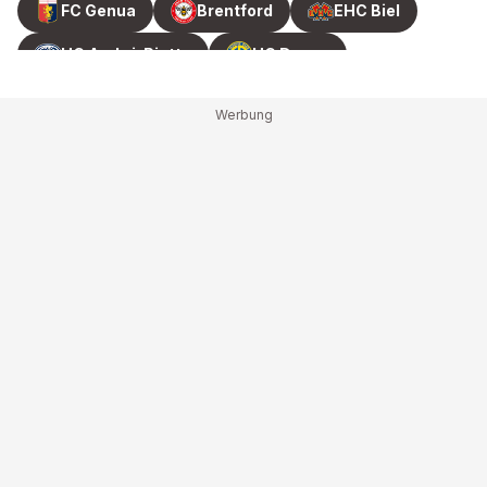
FC Genua
Brentford
EHC Biel
HC Ambri-Piotta
HC Davos
HC Fribourg-Gottéron
Nizza
RB Leipzig
Wolverhampton Wanderers
ZSC Lions