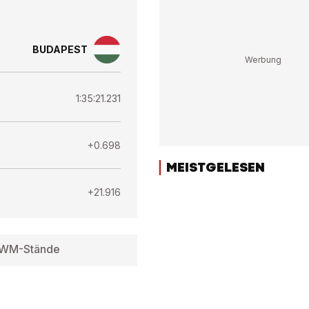
BUDAPEST
1:35:21.231
+0.698
MEISTGELESEN
+21.916
WM-Stände