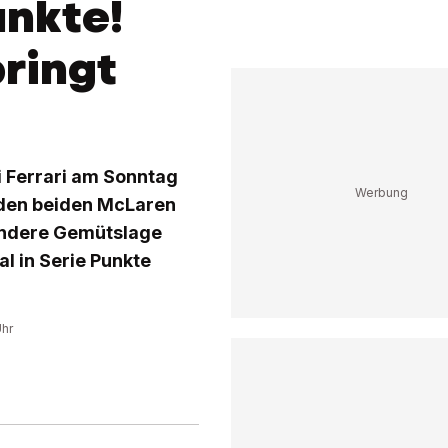
nkte!
bringt
 Ferrari am Sonntag
h den beiden McLaren
Andere Gemütslage
l in Serie Punkte
Uhr