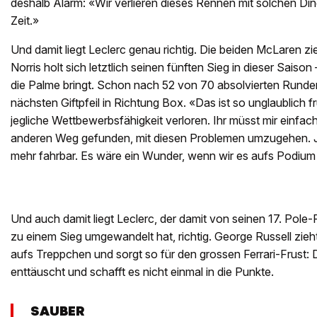
deshalb Alarm: «Wir verlieren dieses Rennen mit solchen Dinge
Zeit.»
Und damit liegt Leclerc genau richtig. Die beiden McLaren z
Norris holt sich letztlich seinen fünften Sieg in dieser Sais
die Palme bringt. Schon nach 52 von 70 absolvierten Runde
nächsten Giftpfeil in Richtung Box. «Das ist so unglaublich f
jegliche Wettbewerbsfähigkeit verloren. Ihr müsst mir einfac
anderen Weg gefunden, mit diesen Problemen umzugehen. Jet
mehr fahrbar. Es wäre ein Wunder, wenn wir es aufs Podiu
Und auch damit liegt Leclerc, der damit von seinen 17. Pole-
zu einem Sieg umgewandelt hat, richtig. George Russell zieh
aufs Treppchen und sorgt so für den grossen Ferrari-Frust:
enttäuscht und schafft es nicht einmal in die Punkte.
SAUBER