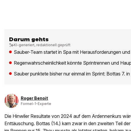
Darum gehts
KI-generiert, redaktionell geprüft
Sauber-Team startet in Spa mit Herausforderungen un
Regenwahrscheinlichkeit könnte Sprintrennen und Haup
Sauber punktete bisher nur einmal im Sprint: Bottas 7. i
Roger Benoit
Formel-1-Experte
Die Hinwiler Resultate von 2024 auf dem Ardennenkurs wär
Enttäuschung. Bottas (14.) kam zwar in den zweiten Teil der
im Rennen nur 15. Zhou musste als letzter starten, bekam zu