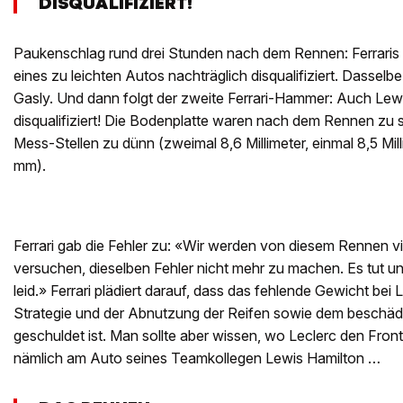
DISQUALIFIZIERT!
Paukenschlag rund drei Stunden nach dem Rennen: Ferraris
eines zu leichten Autos nachträglich disqualifiziert. Dasselbe
Gasly. Und dann folgt der zweite Ferrari-Hammer: Auch Lew
disqualifiziert! Die Bodenplatte waren nach dem Rennen zu s
Mess-Stellen zu dünn (zweimal 8,6 Millimeter, einmal 8,5 Mill
mm).
Ferrari gab die Fehler zu: «Wir werden von diesem Rennen v
versuchen, dieselben Fehler nicht mehr zu machen. Es tut un
leid.» Ferrari plädiert darauf, dass das fehlende Gewicht bei
Strategie und der Abnutzung der Reifen sowie dem beschädi
geschuldet ist. Man sollte aber wissen, wo Leclerc den Front
nämlich am Auto seines Teamkollegen Lewis Hamilton …