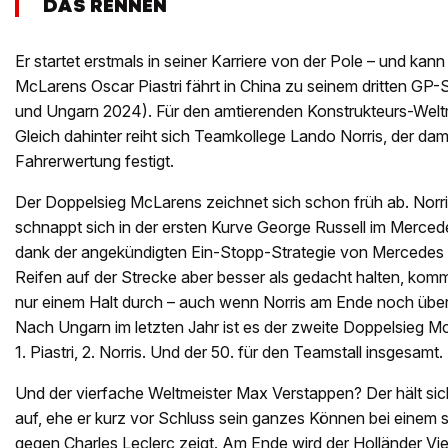
DAS RENNEN
Er startet erstmals in seiner Karriere von der Pole – und kann
McLarens Oscar Piastri fährt in China zu seinem dritten GP
und Ungarn 2024). Für den amtierenden Konstrukteurs-Weltm
Gleich dahinter reiht sich Teamkollege Lando Norris, der dami
Fahrerwertung festigt.
Der Doppelsieg McLarens zeichnet sich schon früh ab. Norris
schnappt sich in der ersten Kurve George Russell im Merced
dank der angekündigten Ein-Stopp-Strategie von Mercedes 
Reifen auf der Strecke aber besser als gedacht halten, ko
nur einem Halt durch – auch wenn Norris am Ende noch übe
Nach Ungarn im letzten Jahr ist es der zweite Doppelsieg Mc
1. Piastri, 2. Norris. Und der 50. für den Teamstall insgesamt.
Und der vierfache Weltmeister Max Verstappen? Der hält sic
auf, ehe er kurz vor Schluss sein ganzes Können bei einem
gegen Charles Leclerc zeigt. Am Ende wird der Holländer Vier