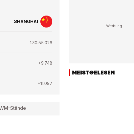
SHANGHAI
1:30:55.026
+9.748
MEISTGELESEN
+11.097
WM-Stände