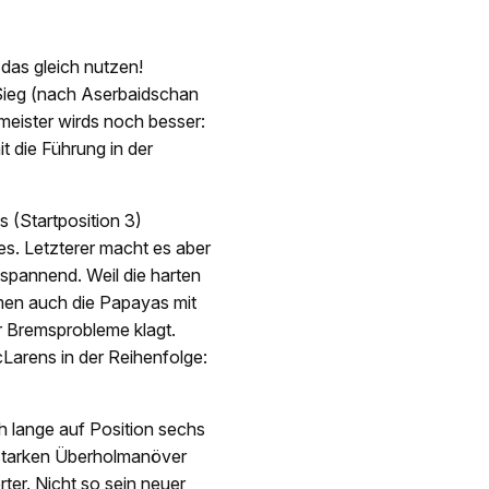
 das gleich nutzen!
-Sieg (nach Aserbaidschan
eister wirds noch besser:
t die Führung in der
 (Startposition 3)
es. Letzterer macht es aber
spannend. Weil die harten
mmen auch die Papayas mit
r Bremsprobleme klagt.
Larens in der Reihenfolge:
h lange auf Position sechs
 starken Überholmanöver
ter. Nicht so sein neuer