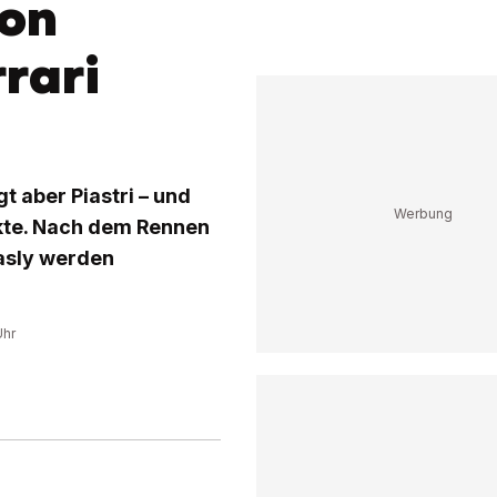
ton
rrari
t aber Piastri – und
nkte. Nach dem Rennen
Gasly werden
Uhr